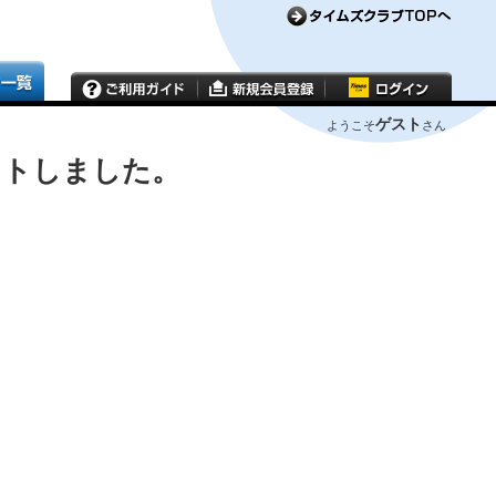
ゲスト
ようこそ
さん
ウトしました。