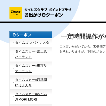
一定時間操作が
タイムズ スパ・レスタ
ご入店いただいてから、30分間
タイムズカー×富士急
おそれいりますが、下記のボタン
ハイランド
タイムズカー×東京サ
マーランド
タイムズカー×西武園
ゆうえんち
タイムズカー×さがみ
湖MORI MORI