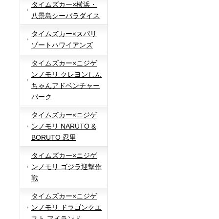
タイムズカー×横浜・
八景島シーパラダイス
タイムズカー×スパリ
ゾートハワイアンズ
タイムズカー×ニジゲ
ンノモリ クレヨンしん
ちゃんアドベンチャー
パーク
タイムズカー×ニジゲ
ンノモリ NARUTO &
BORUTO 忍里
タイムズカー×ニジゲ
ンノモリ ゴジラ迎撃作
戦
タイムズカー×ニジゲ
ンノモリ ドラゴンクエ
スト アイランド