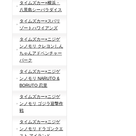
タイムズカー×横浜・
八景島シーパラダイス
タイムズカー×スパリ
ゾートハワイアンズ
タイムズカー×ニジゲ
ンノモリ クレヨンしん
ちゃんアドベンチャー
パーク
タイムズカー×ニジゲ
ンノモリ NARUTO &
BORUTO 忍里
タイムズカー×ニジゲ
ンノモリ ゴジラ迎撃作
戦
タイムズカー×ニジゲ
ンノモリ ドラゴンクエ
スト アイランド