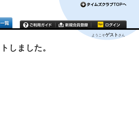
ゲスト
ようこそ
さん
ウトしました。