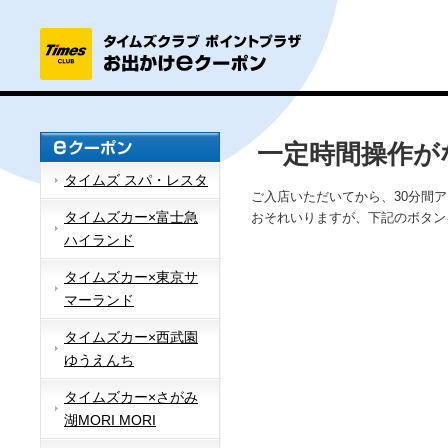
一定時間操作が
タイムズ スパ・レスタ
ご入店いただいてから、30分間
タイムズカー×富士急
おそれいりますが、下記のボタン
ハイランド
タイムズカー×東京サ
マーランド
タイムズカー×西武園
ゆうえんち
タイムズカー×さがみ
湖MORI MORI