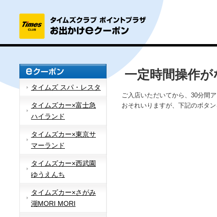
一定時間操作が
タイムズ スパ・レスタ
ご入店いただいてから、30分間
タイムズカー×富士急
おそれいりますが、下記のボタン
ハイランド
タイムズカー×東京サ
マーランド
タイムズカー×西武園
ゆうえんち
タイムズカー×さがみ
湖MORI MORI