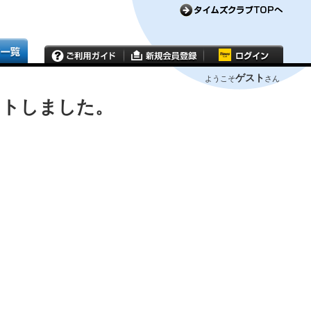
ゲスト
ようこそ
さん
ウトしました。