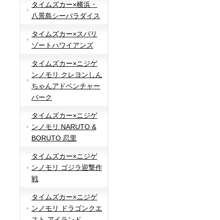
タイムズカー×横浜・
八景島シーパラダイス
タイムズカー×スパリ
ゾートハワイアンズ
タイムズカー×ニジゲ
ンノモリ クレヨンしん
ちゃんアドベンチャー
パーク
タイムズカー×ニジゲ
ンノモリ NARUTO &
BORUTO 忍里
タイムズカー×ニジゲ
ンノモリ ゴジラ迎撃作
戦
タイムズカー×ニジゲ
ンノモリ ドラゴンクエ
スト アイランド