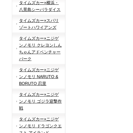
タイムズカー×横浜・
八景島シーパラダイス
タイムズカー×スパリ
ゾートハワイアンズ
タイムズカー×ニジゲ
ンノモリ クレヨンしん
ちゃんアドベンチャー
パーク
タイムズカー×ニジゲ
ンノモリ NARUTO &
BORUTO 忍里
タイムズカー×ニジゲ
ンノモリ ゴジラ迎撃作
戦
タイムズカー×ニジゲ
ンノモリ ドラゴンクエ
スト アイランド