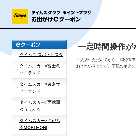
一定時間操作が
タイムズ スパ・レスタ
ご入店いただいてから、30分間
タイムズカー×富士急
おそれいりますが、下記のボタン
ハイランド
タイムズカー×東京サ
マーランド
タイムズカー×西武園
ゆうえんち
タイムズカー×さがみ
湖MORI MORI