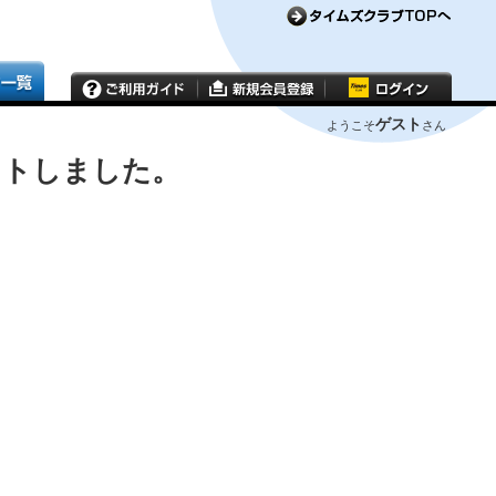
ゲスト
ようこそ
さん
ウトしました。