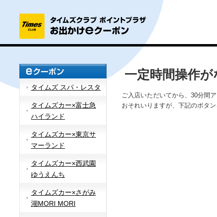
一定時間操作が
タイムズ スパ・レスタ
ご入店いただいてから、30分間
タイムズカー×富士急
おそれいりますが、下記のボタン
ハイランド
タイムズカー×東京サ
マーランド
タイムズカー×西武園
ゆうえんち
タイムズカー×さがみ
湖MORI MORI