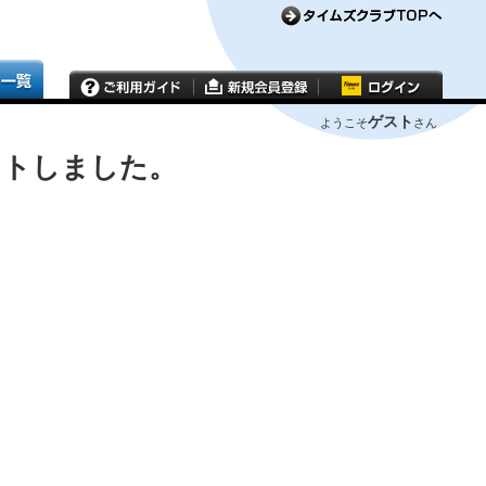
ゲスト
ようこそ
さん
ウトしました。