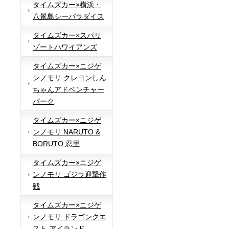
タイムズカー×横浜・
八景島シーパラダイス
タイムズカー×スパリ
ゾートハワイアンズ
タイムズカー×ニジゲ
ンノモリ クレヨンしん
ちゃんアドベンチャー
パーク
タイムズカー×ニジゲ
ンノモリ NARUTO &
BORUTO 忍里
タイムズカー×ニジゲ
ンノモリ ゴジラ迎撃作
戦
タイムズカー×ニジゲ
ンノモリ ドラゴンクエ
スト アイランド