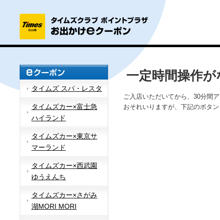
一定時間操作が
タイムズ スパ・レスタ
ご入店いただいてから、30分間
タイムズカー×富士急
おそれいりますが、下記のボタン
ハイランド
タイムズカー×東京サ
マーランド
タイムズカー×西武園
ゆうえんち
タイムズカー×さがみ
湖MORI MORI