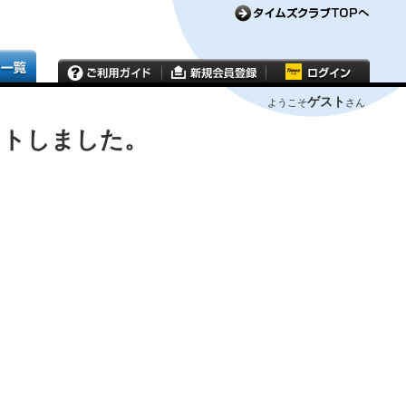
ゲスト
ようこそ
さん
ウトしました。