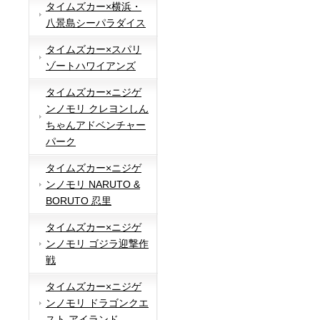
タイムズカー×横浜・
八景島シーパラダイス
タイムズカー×スパリ
ゾートハワイアンズ
タイムズカー×ニジゲ
ンノモリ クレヨンしん
ちゃんアドベンチャー
パーク
タイムズカー×ニジゲ
ンノモリ NARUTO &
BORUTO 忍里
タイムズカー×ニジゲ
ンノモリ ゴジラ迎撃作
戦
タイムズカー×ニジゲ
ンノモリ ドラゴンクエ
スト アイランド