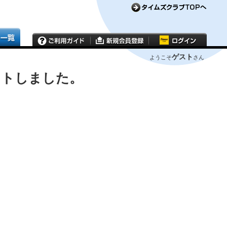
ゲスト
ようこそ
さん
ウトしました。