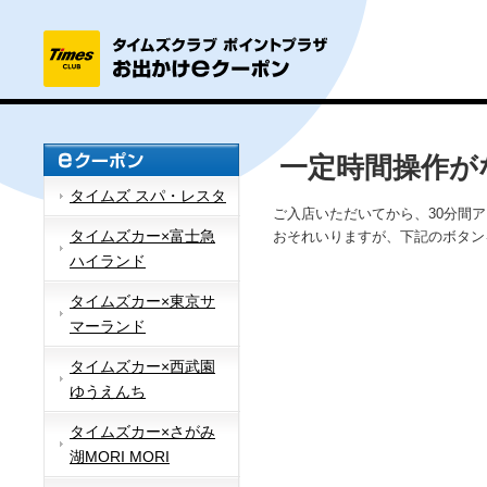
一定時間操作が
タイムズ スパ・レスタ
ご入店いただいてから、30分間
タイムズカー×富士急
おそれいりますが、下記のボタン
ハイランド
タイムズカー×東京サ
マーランド
タイムズカー×西武園
ゆうえんち
タイムズカー×さがみ
湖MORI MORI