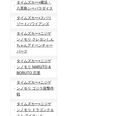
タイムズカー×横浜・
八景島シーパラダイス
タイムズカー×スパリ
ゾートハワイアンズ
タイムズカー×ニジゲ
ンノモリ クレヨンしん
ちゃんアドベンチャー
パーク
タイムズカー×ニジゲ
ンノモリ NARUTO &
BORUTO 忍里
タイムズカー×ニジゲ
ンノモリ ゴジラ迎撃作
戦
タイムズカー×ニジゲ
ンノモリ ドラゴンクエ
スト アイランド