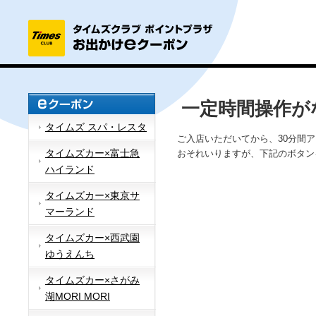
一定時間操作が
タイムズ スパ・レスタ
ご入店いただいてから、30分間
タイムズカー×富士急
おそれいりますが、下記のボタン
ハイランド
タイムズカー×東京サ
マーランド
タイムズカー×西武園
ゆうえんち
タイムズカー×さがみ
湖MORI MORI