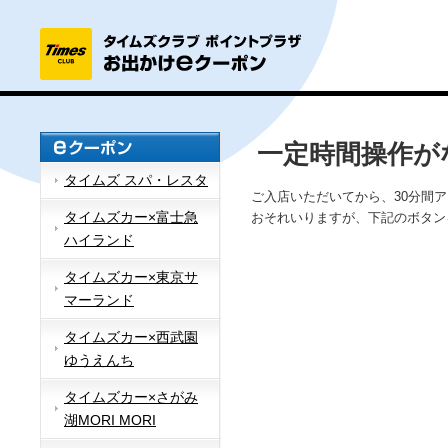
一定時間操作が
タイムズ スパ・レスタ
ご入店いただいてから、30分間
タイムズカー×富士急
おそれいりますが、下記のボタン
ハイランド
タイムズカー×東京サ
マーランド
タイムズカー×西武園
ゆうえんち
タイムズカー×さがみ
湖MORI MORI