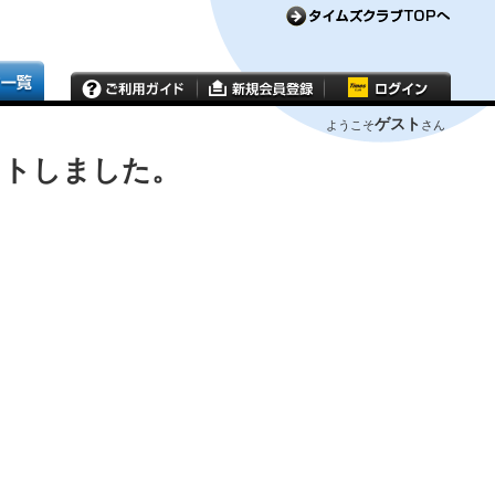
ゲスト
ようこそ
さん
ウトしました。