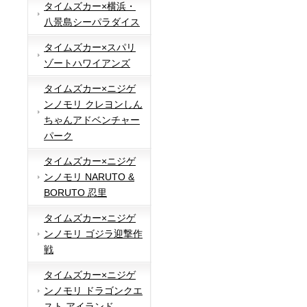
タイムズカー×横浜・
八景島シーパラダイス
タイムズカー×スパリ
ゾートハワイアンズ
タイムズカー×ニジゲ
ンノモリ クレヨンしん
ちゃんアドベンチャー
パーク
タイムズカー×ニジゲ
ンノモリ NARUTO &
BORUTO 忍里
タイムズカー×ニジゲ
ンノモリ ゴジラ迎撃作
戦
タイムズカー×ニジゲ
ンノモリ ドラゴンクエ
スト アイランド