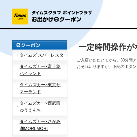
一定時間操作が
タイムズ スパ・レスタ
ご入店いただいてから、30分間
タイムズカー×富士急
おそれいりますが、下記のボタン
ハイランド
タイムズカー×東京サ
マーランド
タイムズカー×西武園
ゆうえんち
タイムズカー×さがみ
湖MORI MORI