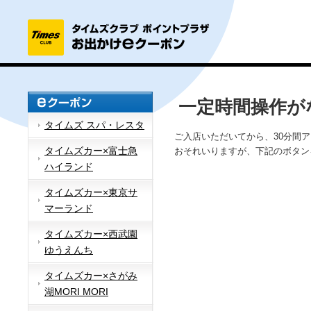
一定時間操作が
タイムズ スパ・レスタ
ご入店いただいてから、30分間
タイムズカー×富士急
おそれいりますが、下記のボタン
ハイランド
タイムズカー×東京サ
マーランド
タイムズカー×西武園
ゆうえんち
タイムズカー×さがみ
湖MORI MORI