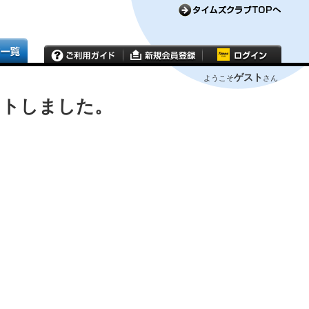
ゲスト
ようこそ
さん
ウトしました。