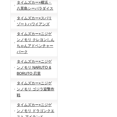
タイムズカー×横浜・
八景島シーパラダイス
タイムズカー×スパリ
ゾートハワイアンズ
タイムズカー×ニジゲ
ンノモリ クレヨンしん
ちゃんアドベンチャー
パーク
タイムズカー×ニジゲ
ンノモリ NARUTO &
BORUTO 忍里
タイムズカー×ニジゲ
ンノモリ ゴジラ迎撃作
戦
タイムズカー×ニジゲ
ンノモリ ドラゴンクエ
スト アイランド