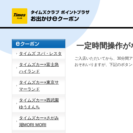
一定時間操作が
タイムズ スパ・レスタ
ご入店いただいてから、30分間
タイムズカー×富士急
おそれいりますが、下記のボタン
ハイランド
タイムズカー×東京サ
マーランド
タイムズカー×西武園
ゆうえんち
タイムズカー×さがみ
湖MORI MORI