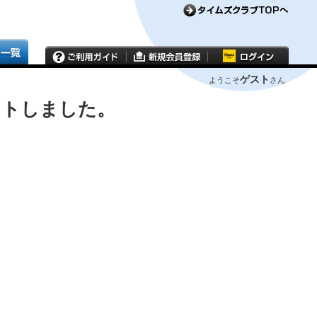
ゲスト
ようこそ
さん
ウトしました。