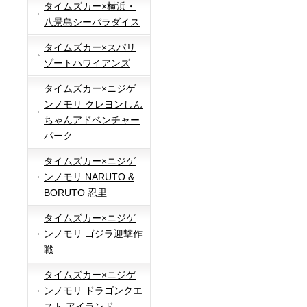
タイムズカー×横浜・
八景島シーパラダイス
タイムズカー×スパリ
ゾートハワイアンズ
タイムズカー×ニジゲ
ンノモリ クレヨンしん
ちゃんアドベンチャー
パーク
タイムズカー×ニジゲ
ンノモリ NARUTO &
BORUTO 忍里
タイムズカー×ニジゲ
ンノモリ ゴジラ迎撃作
戦
タイムズカー×ニジゲ
ンノモリ ドラゴンクエ
スト アイランド