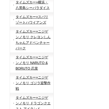
タイムズカー×横浜・
八景島シーパラダイス
タイムズカー×スパリ
ゾートハワイアンズ
タイムズカー×ニジゲ
ンノモリ クレヨンしん
ちゃんアドベンチャー
パーク
タイムズカー×ニジゲ
ンノモリ NARUTO &
BORUTO 忍里
タイムズカー×ニジゲ
ンノモリ ゴジラ迎撃作
戦
タイムズカー×ニジゲ
ンノモリ ドラゴンクエ
スト アイランド