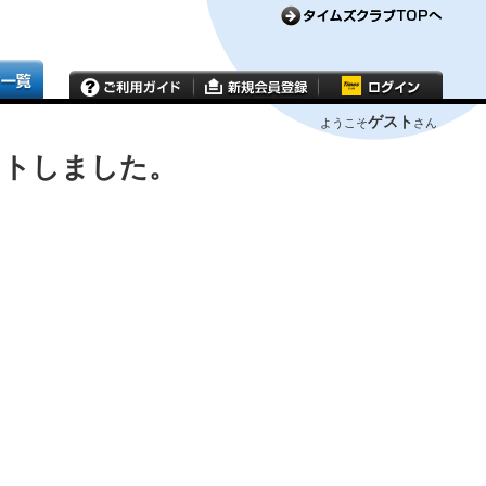
ゲスト
ようこそ
さん
ウトしました。