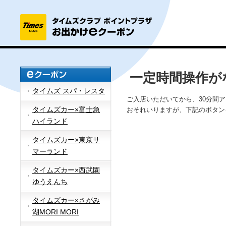
一定時間操作が
タイムズ スパ・レスタ
ご入店いただいてから、30分間
タイムズカー×富士急
おそれいりますが、下記のボタン
ハイランド
タイムズカー×東京サ
マーランド
タイムズカー×西武園
ゆうえんち
タイムズカー×さがみ
湖MORI MORI