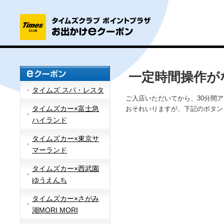
一定時間操作が
タイムズ スパ・レスタ
ご入店いただいてから、30分間
タイムズカー×富士急
おそれいりますが、下記のボタン
ハイランド
タイムズカー×東京サ
マーランド
タイムズカー×西武園
ゆうえんち
タイムズカー×さがみ
湖MORI MORI