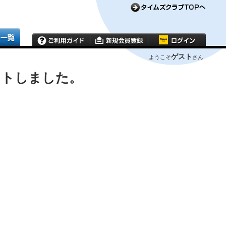
ゲスト
ようこそ
さん
ウトしました。