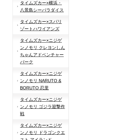
タイムズカー×横浜・
八景島シーパラダイス
タイムズカー×スパリ
ゾートハワイアンズ
タイムズカー×ニジゲ
ンノモリ クレヨンしん
ちゃんアドベンチャー
パーク
タイムズカー×ニジゲ
ンノモリ NARUTO &
BORUTO 忍里
タイムズカー×ニジゲ
ンノモリ ゴジラ迎撃作
戦
タイムズカー×ニジゲ
ンノモリ ドラゴンクエ
スト アイランド