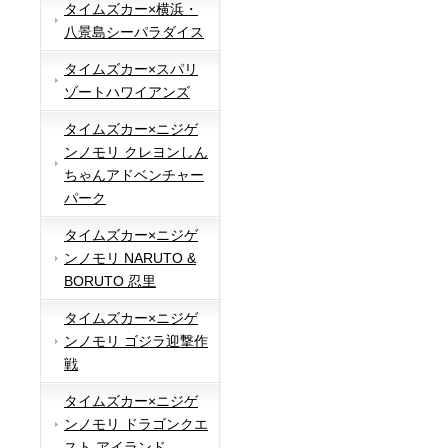
タイムズカー×横浜・
八景島シーパラダイス
タイムズカー×スパリ
ゾートハワイアンズ
タイムズカー×ニジゲ
ンノモリ クレヨンしん
ちゃんアドベンチャー
パーク
タイムズカー×ニジゲ
ンノモリ NARUTO &
BORUTO 忍里
タイムズカー×ニジゲ
ンノモリ ゴジラ迎撃作
戦
タイムズカー×ニジゲ
ンノモリ ドラゴンクエ
スト アイランド