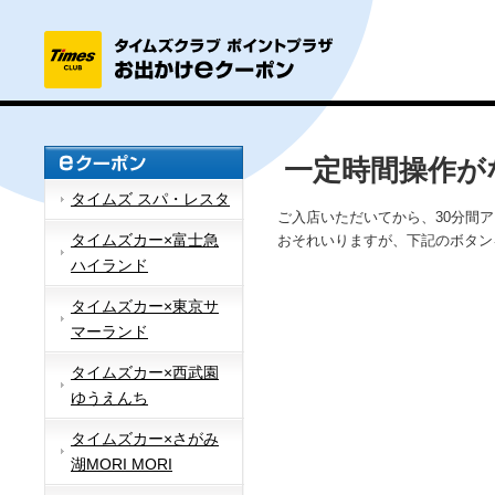
一定時間操作が
タイムズ スパ・レスタ
ご入店いただいてから、30分間
タイムズカー×富士急
おそれいりますが、下記のボタン
ハイランド
タイムズカー×東京サ
マーランド
タイムズカー×西武園
ゆうえんち
タイムズカー×さがみ
湖MORI MORI