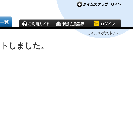
ゲスト
ようこそ
さん
ウトしました。