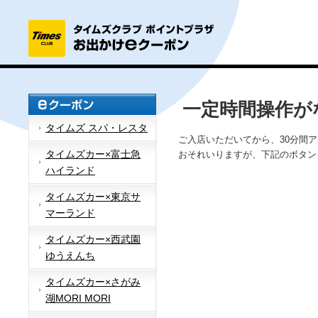
一定時間操作が
タイムズ スパ・レスタ
ご入店いただいてから、30分間
タイムズカー×富士急
おそれいりますが、下記のボタン
ハイランド
タイムズカー×東京サ
マーランド
タイムズカー×西武園
ゆうえんち
タイムズカー×さがみ
湖MORI MORI