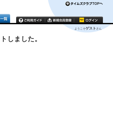
ゲスト
ようこそ
さん
ウトしました。