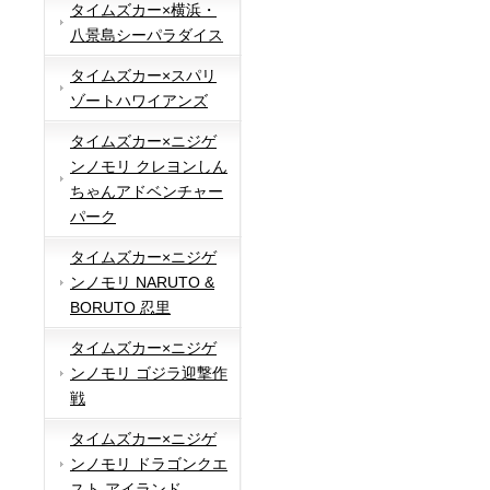
タイムズカー×横浜・
八景島シーパラダイス
タイムズカー×スパリ
ゾートハワイアンズ
タイムズカー×ニジゲ
ンノモリ クレヨンしん
ちゃんアドベンチャー
パーク
タイムズカー×ニジゲ
ンノモリ NARUTO &
BORUTO 忍里
タイムズカー×ニジゲ
ンノモリ ゴジラ迎撃作
戦
タイムズカー×ニジゲ
ンノモリ ドラゴンクエ
スト アイランド