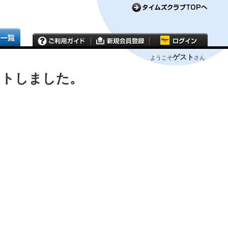
ゲスト
ようこそ
さん
ウトしました。