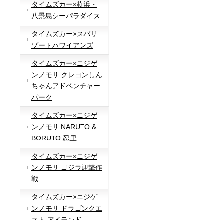
タイムズカー×横浜・
八景島シーパラダイス
タイムズカー×スパリ
ゾートハワイアンズ
タイムズカー×ニジゲ
ンノモリ クレヨンしん
ちゃんアドベンチャー
パーク
タイムズカー×ニジゲ
ンノモリ NARUTO &
BORUTO 忍里
タイムズカー×ニジゲ
ンノモリ ゴジラ迎撃作
戦
タイムズカー×ニジゲ
ンノモリ ドラゴンクエ
スト アイランド