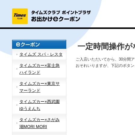
一定時間操作が
タイムズ スパ・レスタ
ご入店いただいてから、30分間
タイムズカー×富士急
おそれいりますが、下記のボタン
ハイランド
タイムズカー×東京サ
マーランド
タイムズカー×西武園
ゆうえんち
タイムズカー×さがみ
湖MORI MORI