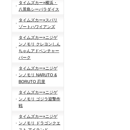
タイムズカー×横浜・
八景島シーパラダイス
タイムズカー×スパリ
ゾートハワイアンズ
タイムズカー×ニジゲ
ンノモリ クレヨンしん
ちゃんアドベンチャー
パーク
タイムズカー×ニジゲ
ンノモリ NARUTO &
BORUTO 忍里
タイムズカー×ニジゲ
ンノモリ ゴジラ迎撃作
戦
タイムズカー×ニジゲ
ンノモリ ドラゴンクエ
スト アイランド