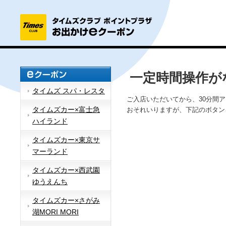
一定時間操作が
タイムズ スパ・レスタ
ご入店いただいてから、30分間
タイムズカー×富士急
おそれいりますが、下記のボタン
ハイランド
タイムズカー×東京サ
マーランド
タイムズカー×西武園
ゆうえんち
タイムズカー×さがみ
湖MORI MORI