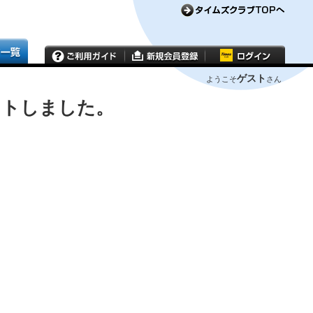
ゲスト
ようこそ
さん
ウトしました。