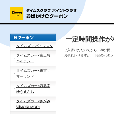
一定時間操作が
タイムズ スパ・レスタ
ご入店いただいてから、30分間
タイムズカー×富士急
おそれいりますが、下記のボタン
ハイランド
タイムズカー×東京サ
マーランド
タイムズカー×西武園
ゆうえんち
タイムズカー×さがみ
湖MORI MORI