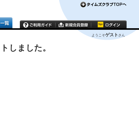
ゲスト
ようこそ
さん
ウトしました。