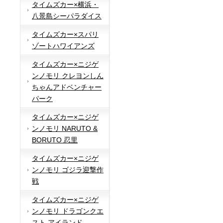
タイムズカー×横浜・
八景島シーパラダイス
タイムズカー×スパリ
ゾートハワイアンズ
タイムズカー×ニジゲ
ンノモリ クレヨンしん
ちゃんアドベンチャー
パーク
タイムズカー×ニジゲ
ンノモリ NARUTO &
BORUTO 忍里
タイムズカー×ニジゲ
ンノモリ ゴジラ迎撃作
戦
タイムズカー×ニジゲ
ンノモリ ドラゴンクエ
スト アイランド