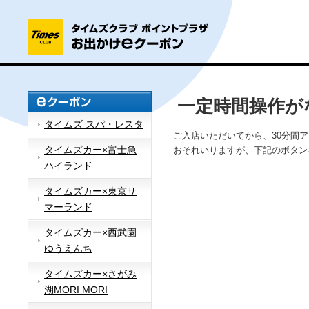
一定時間操作が
タイムズ スパ・レスタ
ご入店いただいてから、30分間
タイムズカー×富士急
おそれいりますが、下記のボタン
ハイランド
タイムズカー×東京サ
マーランド
タイムズカー×西武園
ゆうえんち
タイムズカー×さがみ
湖MORI MORI