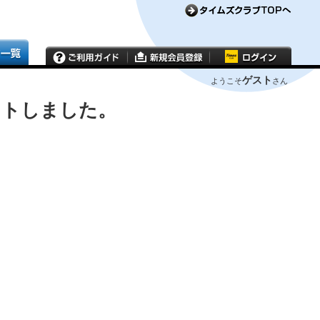
ゲスト
ようこそ
さん
ウトしました。