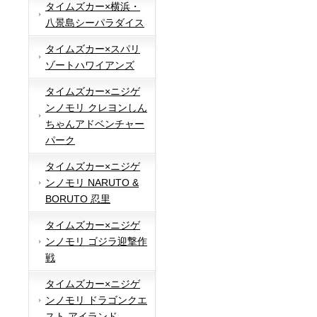
タイムズカー×横浜・
八景島シーパラダイス
タイムズカー×スパリ
ゾートハワイアンズ
タイムズカー×ニジゲ
ンノモリ クレヨンしん
ちゃんアドベンチャー
パーク
タイムズカー×ニジゲ
ンノモリ NARUTO &
BORUTO 忍里
タイムズカー×ニジゲ
ンノモリ ゴジラ迎撃作
戦
タイムズカー×ニジゲ
ンノモリ ドラゴンクエ
スト アイランド