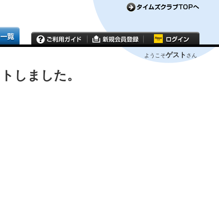
ゲスト
ようこそ
さん
ウトしました。