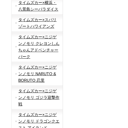
タイムズカー×横浜・
八景島シーパラダイス
タイムズカー×スパリ
ゾートハワイアンズ
タイムズカー×ニジゲ
ンノモリ クレヨンしん
ちゃんアドベンチャー
パーク
タイムズカー×ニジゲ
ンノモリ NARUTO &
BORUTO 忍里
タイムズカー×ニジゲ
ンノモリ ゴジラ迎撃作
戦
タイムズカー×ニジゲ
ンノモリ ドラゴンクエ
スト アイランド