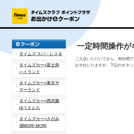
一定時間操作が
タイムズ スパ・レスタ
ご入店いただいてから、30分間
タイムズカー×富士急
おそれいりますが、下記のボタン
ハイランド
タイムズカー×東京サ
マーランド
タイムズカー×西武園
ゆうえんち
タイムズカー×さがみ
湖MORI MORI