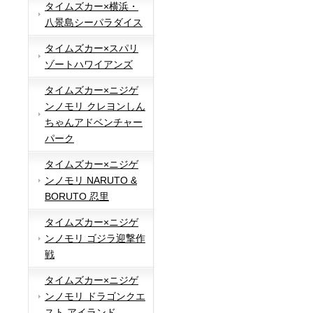
タイムズカー×横浜・
八景島シーパラダイス
タイムズカー×スパリ
ゾートハワイアンズ
タイムズカー×ニジゲ
ンノモリ クレヨンしん
ちゃんアドベンチャー
パーク
タイムズカー×ニジゲ
ンノモリ NARUTO &
BORUTO 忍里
タイムズカー×ニジゲ
ンノモリ ゴジラ迎撃作
戦
タイムズカー×ニジゲ
ンノモリ ドラゴンクエ
スト アイランド