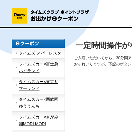
一定時間操作が
タイムズ スパ・レスタ
ご入店いただいてから、30分間
タイムズカー×富士急
おそれいりますが、下記のボタン
ハイランド
タイムズカー×東京サ
マーランド
タイムズカー×西武園
ゆうえんち
タイムズカー×さがみ
湖MORI MORI