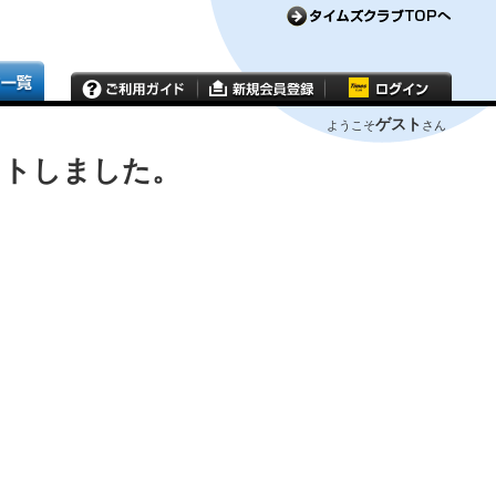
ゲスト
ようこそ
さん
ウトしました。