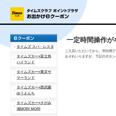
一定時間操作が
タイムズ スパ・レスタ
ご入店いただいてから、30分間
タイムズカー×富士急
おそれいりますが、下記のボタン
ハイランド
タイムズカー×東京サ
マーランド
タイムズカー×西武園
ゆうえんち
タイムズカー×さがみ
湖MORI MORI