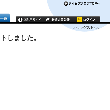
ゲスト
ようこそ
さん
ウトしました。