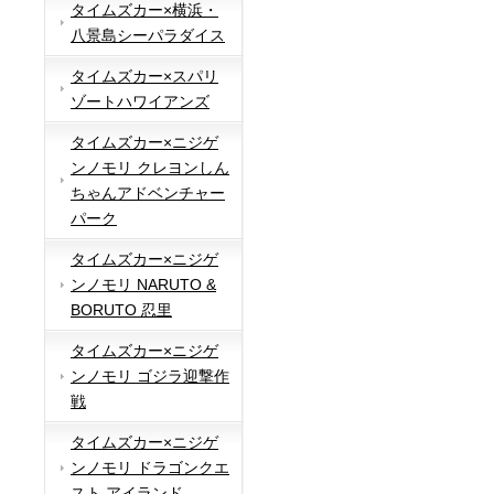
タイムズカー×横浜・
八景島シーパラダイス
タイムズカー×スパリ
ゾートハワイアンズ
タイムズカー×ニジゲ
ンノモリ クレヨンしん
ちゃんアドベンチャー
パーク
タイムズカー×ニジゲ
ンノモリ NARUTO &
BORUTO 忍里
タイムズカー×ニジゲ
ンノモリ ゴジラ迎撃作
戦
タイムズカー×ニジゲ
ンノモリ ドラゴンクエ
スト アイランド