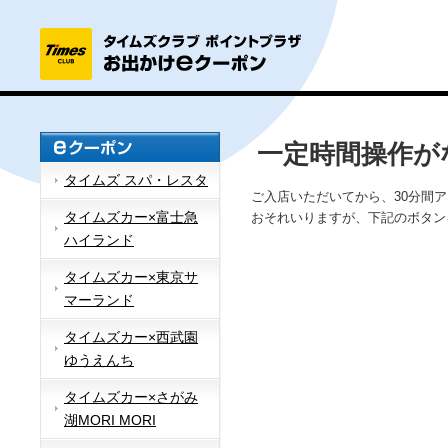
一定時間操作が
タイムズ スパ・レスタ
ご入店いただいてから、30分間
タイムズカー×富士急
おそれいりますが、下記のボタン
ハイランド
タイムズカー×東京サ
マーランド
タイムズカー×西武園
ゆうえんち
タイムズカー×さがみ
湖MORI MORI