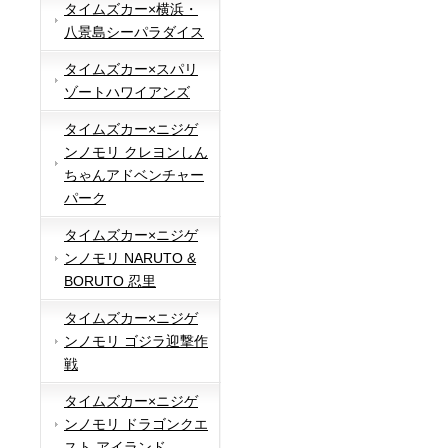
タイムズカー×横浜・
八景島シーパラダイス
タイムズカー×スパリ
ゾートハワイアンズ
タイムズカー×ニジゲ
ンノモリ クレヨンしん
ちゃんアドベンチャー
パーク
タイムズカー×ニジゲ
ンノモリ NARUTO &
BORUTO 忍里
タイムズカー×ニジゲ
ンノモリ ゴジラ迎撃作
戦
タイムズカー×ニジゲ
ンノモリ ドラゴンクエ
スト アイランド