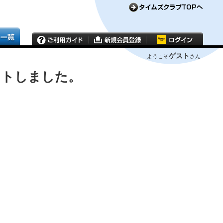
ゲスト
ようこそ
さん
ウトしました。