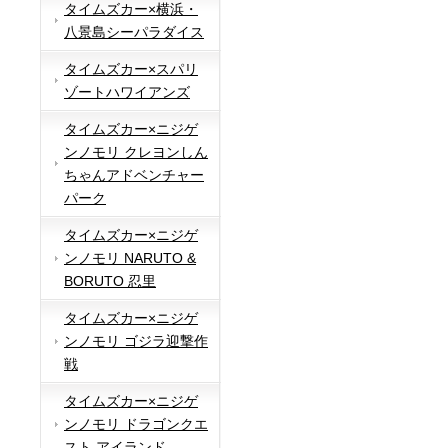
タイムズカー×横浜・
八景島シーパラダイス
タイムズカー×スパリ
ゾートハワイアンズ
タイムズカー×ニジゲ
ンノモリ クレヨンしん
ちゃんアドベンチャー
パーク
タイムズカー×ニジゲ
ンノモリ NARUTO &
BORUTO 忍里
タイムズカー×ニジゲ
ンノモリ ゴジラ迎撃作
戦
タイムズカー×ニジゲ
ンノモリ ドラゴンクエ
スト アイランド