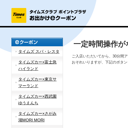
一定時間操作が
タイムズ スパ・レスタ
ご入店いただいてから、30分間
タイムズカー×富士急
おそれいりますが、下記のボタン
ハイランド
タイムズカー×東京サ
マーランド
タイムズカー×西武園
ゆうえんち
タイムズカー×さがみ
湖MORI MORI