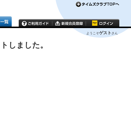
ゲスト
ようこそ
さん
ウトしました。