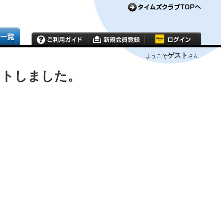
ゲスト
ようこそ
さん
ウトしました。