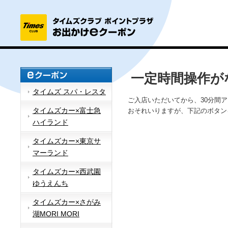
一定時間操作が
タイムズ スパ・レスタ
ご入店いただいてから、30分間
タイムズカー×富士急
おそれいりますが、下記のボタン
ハイランド
タイムズカー×東京サ
マーランド
タイムズカー×西武園
ゆうえんち
タイムズカー×さがみ
湖MORI MORI