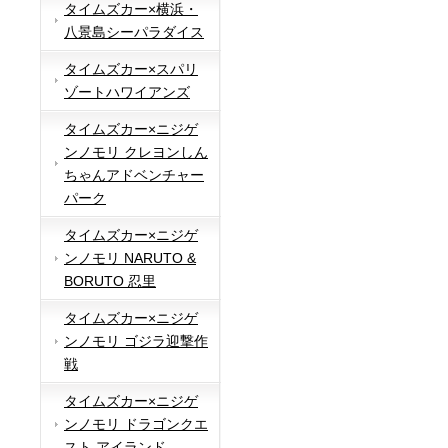
タイムズカー×横浜・
八景島シーパラダイス
タイムズカー×スパリ
ゾートハワイアンズ
タイムズカー×ニジゲ
ンノモリ クレヨンしん
ちゃんアドベンチャー
パーク
タイムズカー×ニジゲ
ンノモリ NARUTO &
BORUTO 忍里
タイムズカー×ニジゲ
ンノモリ ゴジラ迎撃作
戦
タイムズカー×ニジゲ
ンノモリ ドラゴンクエ
スト アイランド