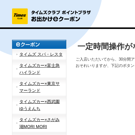
一定時間操作が
タイムズ スパ・レスタ
ご入店いただいてから、30分間
タイムズカー×富士急
おそれいりますが、下記のボタン
ハイランド
タイムズカー×東京サ
マーランド
タイムズカー×西武園
ゆうえんち
タイムズカー×さがみ
湖MORI MORI