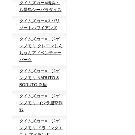
タイムズカー×横浜・
八景島シーパラダイス
タイムズカー×スパリ
ゾートハワイアンズ
タイムズカー×ニジゲ
ンノモリ クレヨンしん
ちゃんアドベンチャー
パーク
タイムズカー×ニジゲ
ンノモリ NARUTO &
BORUTO 忍里
タイムズカー×ニジゲ
ンノモリ ゴジラ迎撃作
戦
タイムズカー×ニジゲ
ンノモリ ドラゴンクエ
スト アイランド