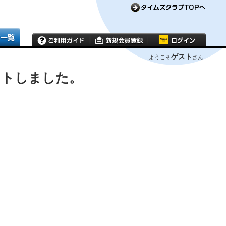
ゲスト
ようこそ
さん
ウトしました。