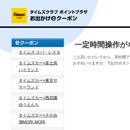
一定時間操作が
タイムズ スパ・レスタ
ご入店いただいてから、30分間
タイムズカー×富士急
おそれいりますが、下記のボタン
ハイランド
タイムズカー×東京サ
マーランド
タイムズカー×西武園
ゆうえんち
タイムズカー×さがみ
湖MORI MORI