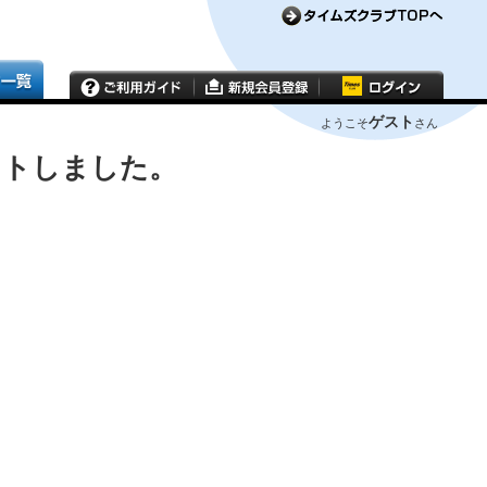
ゲスト
ようこそ
さん
ウトしました。