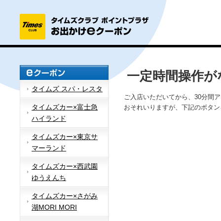
一定時間操作が
タイムズ スパ・レスタ
ご入店いただいてから、30分間
タイムズカー×富士急
おそれいりますが、下記のボタン
ハイランド
タイムズカー×東京サ
マーランド
タイムズカー×西武園
ゆうえんち
タイムズカー×さがみ
湖MORI MORI