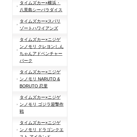
タイムズカー×横浜・
八景島シーパラダイス
タイムズカー×スパリ
ゾートハワイアンズ
タイムズカー×ニジゲ
ンノモリ クレヨンしん
ちゃんアドベンチャー
パーク
タイムズカー×ニジゲ
ンノモリ NARUTO &
BORUTO 忍里
タイムズカー×ニジゲ
ンノモリ ゴジラ迎撃作
戦
タイムズカー×ニジゲ
ンノモリ ドラゴンクエ
スト アイランド