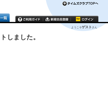
ゲスト
ようこそ
さん
ウトしました。