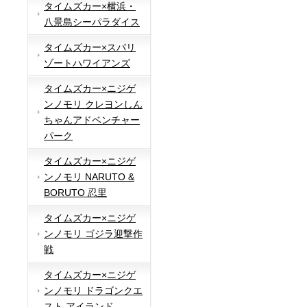
タイムズカー×横浜・
八景島シーパラダイス
タイムズカー×スパリ
ゾートハワイアンズ
タイムズカー×ニジゲ
ンノモリ クレヨンしん
ちゃんアドベンチャー
パーク
タイムズカー×ニジゲ
ンノモリ NARUTO &
BORUTO 忍里
タイムズカー×ニジゲ
ンノモリ ゴジラ迎撃作
戦
タイムズカー×ニジゲ
ンノモリ ドラゴンクエ
スト アイランド