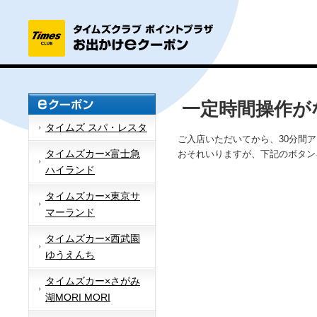
一定時間操作が
タイムズ スパ・レスタ
ご入店いただいてから、30分間
タイムズカー×富士急
おそれいりますが、下記のボタン
ハイランド
タイムズカー×東京サ
マーランド
タイムズカー×西武園
ゆうえんち
タイムズカー×さがみ
湖MORI MORI