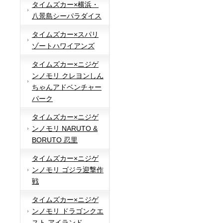
タイムズカー×横浜・
八景島シーパラダイス
タイムズカー×スパリ
ゾートハワイアンズ
タイムズカー×ニジゲ
ンノモリ クレヨンしん
ちゃんアドベンチャー
パーク
タイムズカー×ニジゲ
ンノモリ NARUTO &
BORUTO 忍里
タイムズカー×ニジゲ
ンノモリ ゴジラ迎撃作
戦
タイムズカー×ニジゲ
ンノモリ ドラゴンクエ
スト アイランド