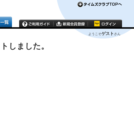
ゲスト
ようこそ
さん
ウトしました。