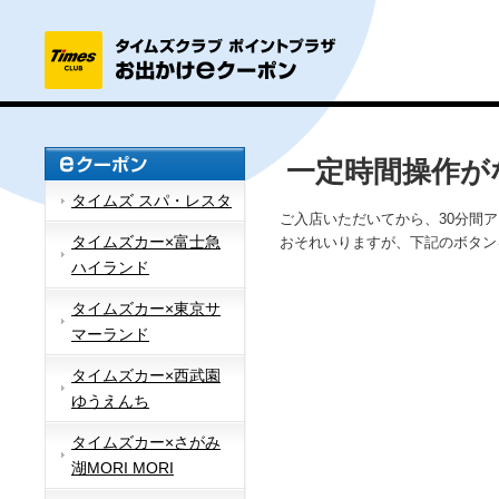
一定時間操作が
タイムズ スパ・レスタ
ご入店いただいてから、30分間
タイムズカー×富士急
おそれいりますが、下記のボタン
ハイランド
タイムズカー×東京サ
マーランド
タイムズカー×西武園
ゆうえんち
タイムズカー×さがみ
湖MORI MORI