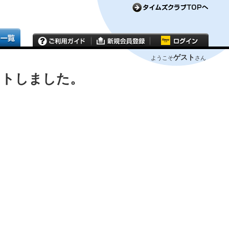
ゲスト
ようこそ
さん
ウトしました。