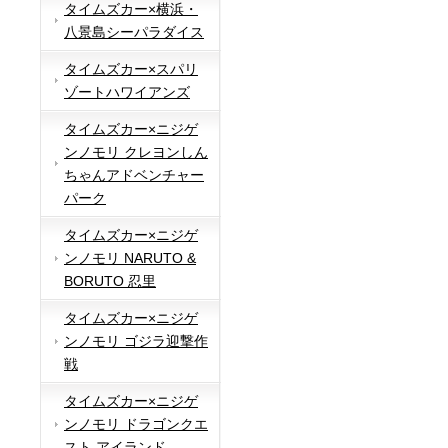
タイムズカー×横浜・
八景島シーパラダイス
タイムズカー×スパリ
ゾートハワイアンズ
タイムズカー×ニジゲ
ンノモリ クレヨンしん
ちゃんアドベンチャー
パーク
タイムズカー×ニジゲ
ンノモリ NARUTO &
BORUTO 忍里
タイムズカー×ニジゲ
ンノモリ ゴジラ迎撃作
戦
タイムズカー×ニジゲ
ンノモリ ドラゴンクエ
スト アイランド