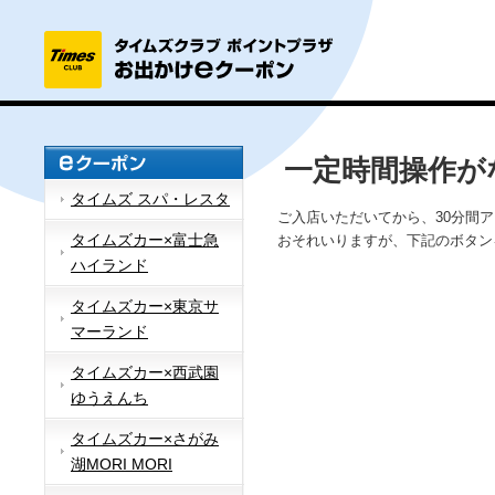
一定時間操作が
タイムズ スパ・レスタ
ご入店いただいてから、30分間
タイムズカー×富士急
おそれいりますが、下記のボタン
ハイランド
タイムズカー×東京サ
マーランド
タイムズカー×西武園
ゆうえんち
タイムズカー×さがみ
湖MORI MORI