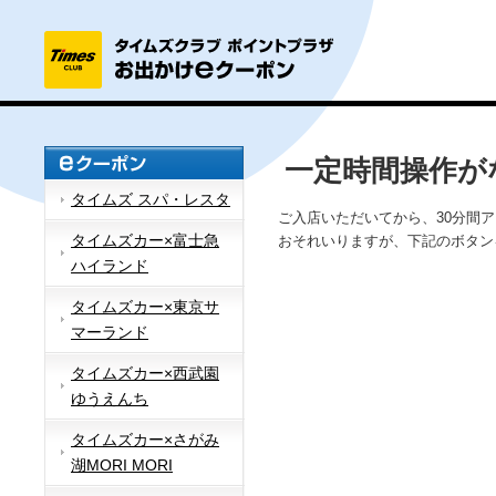
一定時間操作が
タイムズ スパ・レスタ
ご入店いただいてから、30分間
タイムズカー×富士急
おそれいりますが、下記のボタン
ハイランド
タイムズカー×東京サ
マーランド
タイムズカー×西武園
ゆうえんち
タイムズカー×さがみ
湖MORI MORI