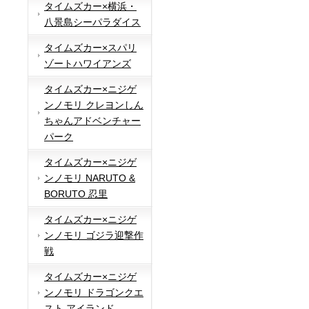
タイムズカー×横浜・
八景島シーパラダイス
タイムズカー×スパリ
ゾートハワイアンズ
タイムズカー×ニジゲ
ンノモリ クレヨンしん
ちゃんアドベンチャー
パーク
タイムズカー×ニジゲ
ンノモリ NARUTO &
BORUTO 忍里
タイムズカー×ニジゲ
ンノモリ ゴジラ迎撃作
戦
タイムズカー×ニジゲ
ンノモリ ドラゴンクエ
スト アイランド