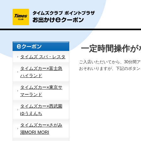
一定時間操作が
タイムズ スパ・レスタ
ご入店いただいてから、30分間
タイムズカー×富士急
おそれいりますが、下記のボタン
ハイランド
タイムズカー×東京サ
マーランド
タイムズカー×西武園
ゆうえんち
タイムズカー×さがみ
湖MORI MORI