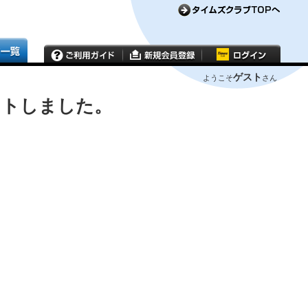
ゲスト
ようこそ
さん
ウトしました。