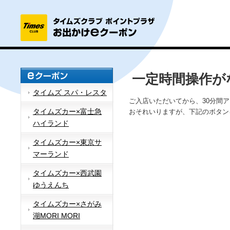
一定時間操作が
タイムズ スパ・レスタ
ご入店いただいてから、30分間
タイムズカー×富士急
おそれいりますが、下記のボタン
ハイランド
タイムズカー×東京サ
マーランド
タイムズカー×西武園
ゆうえんち
タイムズカー×さがみ
湖MORI MORI