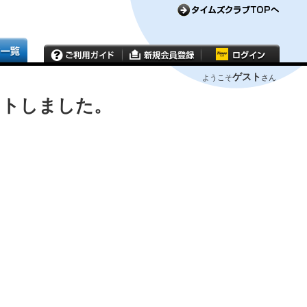
ゲスト
ようこそ
さん
ウトしました。