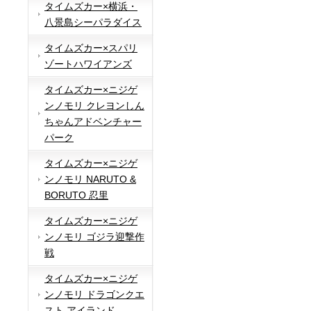
タイムズカー×横浜・
八景島シーパラダイス
タイムズカー×スパリ
ゾートハワイアンズ
タイムズカー×ニジゲ
ンノモリ クレヨンしん
ちゃんアドベンチャー
パーク
タイムズカー×ニジゲ
ンノモリ NARUTO &
BORUTO 忍里
タイムズカー×ニジゲ
ンノモリ ゴジラ迎撃作
戦
タイムズカー×ニジゲ
ンノモリ ドラゴンクエ
スト アイランド