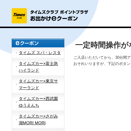
一定時間操作が
タイムズ スパ・レスタ
ご入店いただいてから、30分間
タイムズカー×富士急
おそれいりますが、下記のボタン
ハイランド
タイムズカー×東京サ
マーランド
タイムズカー×西武園
ゆうえんち
タイムズカー×さがみ
湖MORI MORI