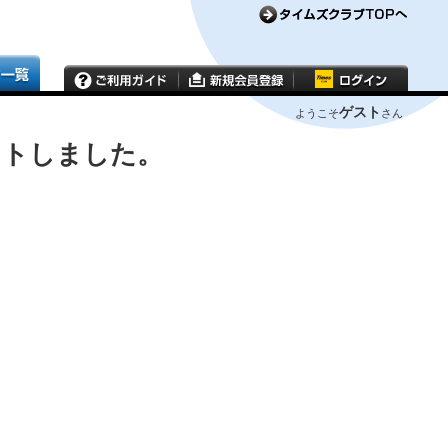
ゲスト
ようこそ
さん
ウトしました。