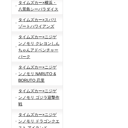
タイムズカー×横浜・
八景島シーパラダイス
タイムズカー×スパリ
ゾートハワイアンズ
タイムズカー×ニジゲ
ンノモリ クレヨンしん
ちゃんアドベンチャー
パーク
タイムズカー×ニジゲ
ンノモリ NARUTO &
BORUTO 忍里
タイムズカー×ニジゲ
ンノモリ ゴジラ迎撃作
戦
タイムズカー×ニジゲ
ンノモリ ドラゴンクエ
スト アイランド