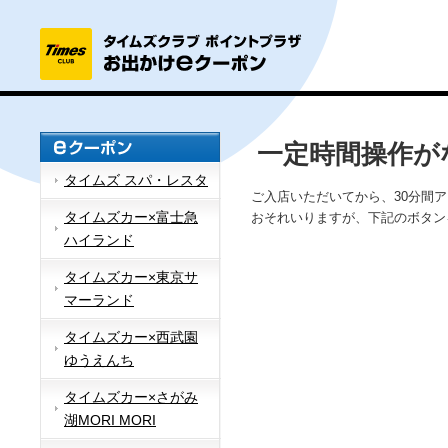
一定時間操作が
タイムズ スパ・レスタ
ご入店いただいてから、30分間
タイムズカー×富士急
おそれいりますが、下記のボタン
ハイランド
タイムズカー×東京サ
マーランド
タイムズカー×西武園
ゆうえんち
タイムズカー×さがみ
湖MORI MORI