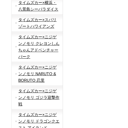
タイムズカー×横浜・
八景島シーパラダイス
タイムズカー×スパリ
ゾートハワイアンズ
タイムズカー×ニジゲ
ンノモリ クレヨンしん
ちゃんアドベンチャー
パーク
タイムズカー×ニジゲ
ンノモリ NARUTO &
BORUTO 忍里
タイムズカー×ニジゲ
ンノモリ ゴジラ迎撃作
戦
タイムズカー×ニジゲ
ンノモリ ドラゴンクエ
スト アイランド