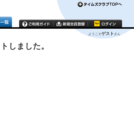
ゲスト
ようこそ
さん
ウトしました。