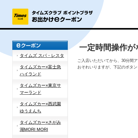
一定時間操作が
タイムズ スパ・レスタ
ご入店いただいてから、30分間
タイムズカー×富士急
おそれいりますが、下記のボタン
ハイランド
タイムズカー×東京サ
マーランド
タイムズカー×西武園
ゆうえんち
タイムズカー×さがみ
湖MORI MORI