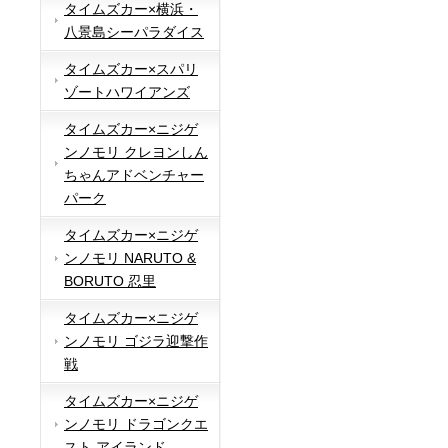
タイムズカー×横浜・
八景島シーパラダイス
タイムズカー×スパリ
ゾートハワイアンズ
タイムズカー×ニジゲ
ンノモリ クレヨンしん
ちゃんアドベンチャー
パーク
タイムズカー×ニジゲ
ンノモリ NARUTO &
BORUTO 忍里
タイムズカー×ニジゲ
ンノモリ ゴジラ迎撃作
戦
タイムズカー×ニジゲ
ンノモリ ドラゴンクエ
スト アイランド