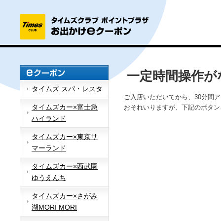
一定時間操作が
タイムズ スパ・レスタ
ご入店いただいてから、30分間
タイムズカー×富士急
おそれいりますが、下記のボタン
ハイランド
タイムズカー×東京サ
マーランド
タイムズカー×西武園
ゆうえんち
タイムズカー×さがみ
湖MORI MORI