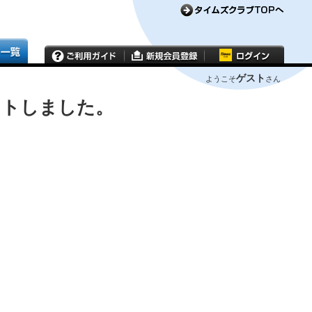
ゲスト
ようこそ
さん
ウトしました。