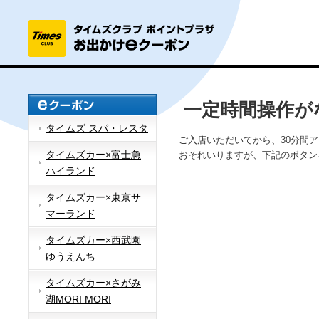
一定時間操作が
タイムズ スパ・レスタ
ご入店いただいてから、30分間
タイムズカー×富士急
おそれいりますが、下記のボタン
ハイランド
タイムズカー×東京サ
マーランド
タイムズカー×西武園
ゆうえんち
タイムズカー×さがみ
湖MORI MORI