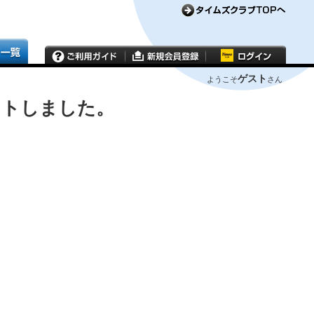
ゲスト
ようこそ
さん
ウトしました。