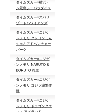
タイムズカー×横浜・
八景島シーパラダイス
タイムズカー×スパリ
ゾートハワイアンズ
タイムズカー×ニジゲ
ンノモリ クレヨンしん
ちゃんアドベンチャー
パーク
タイムズカー×ニジゲ
ンノモリ NARUTO &
BORUTO 忍里
タイムズカー×ニジゲ
ンノモリ ゴジラ迎撃作
戦
タイムズカー×ニジゲ
ンノモリ ドラゴンクエ
スト アイランド