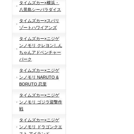
タイムズカー×横浜・
八景島シーパラダイス
タイムズカー×スパリ
ゾートハワイアンズ
タイムズカー×ニジゲ
ンノモリ クレヨンしん
ちゃんアドベンチャー
パーク
タイムズカー×ニジゲ
ンノモリ NARUTO &
BORUTO 忍里
タイムズカー×ニジゲ
ンノモリ ゴジラ迎撃作
戦
タイムズカー×ニジゲ
ンノモリ ドラゴンクエ
スト アイランド