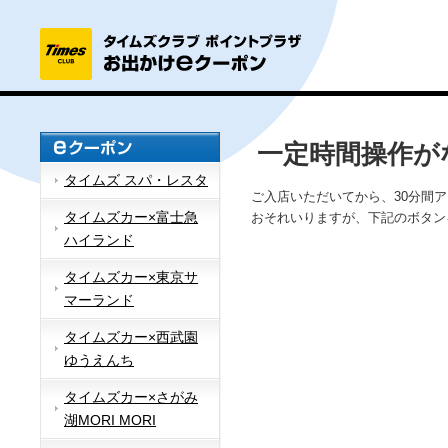
一定時間操作が
タイムズ スパ・レスタ
ご入店いただいてから、30分間
タイムズカー×富士急
おそれいりますが、下記のボタン
ハイランド
タイムズカー×東京サ
マーランド
タイムズカー×西武園
ゆうえんち
タイムズカー×さがみ
湖MORI MORI