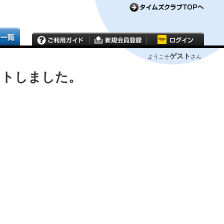
ゲスト
ようこそ
さん
ウトしました。