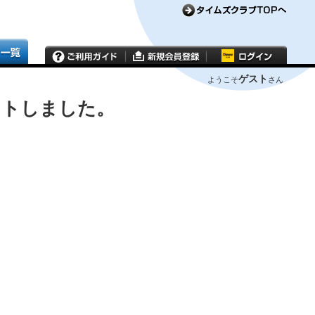
ゲスト
ようこそ
さん
ウトしました。