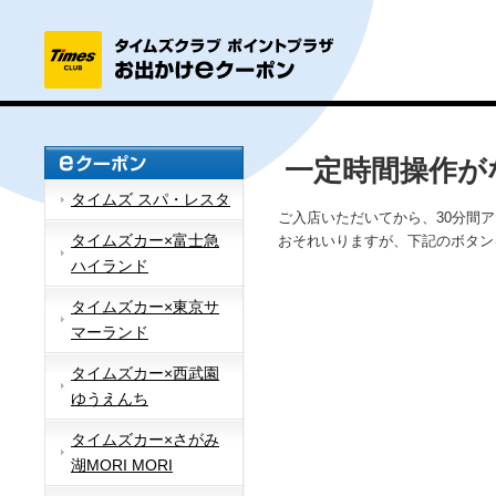
一定時間操作が
タイムズ スパ・レスタ
ご入店いただいてから、30分間
タイムズカー×富士急
おそれいりますが、下記のボタン
ハイランド
タイムズカー×東京サ
マーランド
タイムズカー×西武園
ゆうえんち
タイムズカー×さがみ
湖MORI MORI