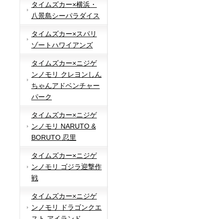
タイムズカー×横浜・
八景島シーパラダイス
タイムズカー×スパリ
ゾートハワイアンズ
タイムズカー×ニジゲ
ンノモリ クレヨンしん
ちゃんアドベンチャー
パーク
タイムズカー×ニジゲ
ンノモリ NARUTO &
BORUTO 忍里
タイムズカー×ニジゲ
ンノモリ ゴジラ迎撃作
戦
タイムズカー×ニジゲ
ンノモリ ドラゴンクエ
スト アイランド