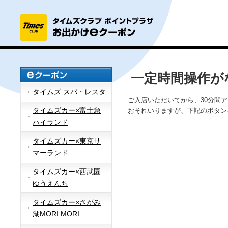
一定時間操作が
タイムズ スパ・レスタ
ご入店いただいてから、30分間
タイムズカー×富士急
おそれいりますが、下記のボタン
ハイランド
タイムズカー×東京サ
マーランド
タイムズカー×西武園
ゆうえんち
タイムズカー×さがみ
湖MORI MORI