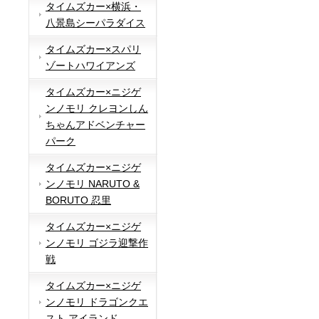
タイムズカー×横浜・
八景島シーパラダイス
タイムズカー×スパリ
ゾートハワイアンズ
タイムズカー×ニジゲ
ンノモリ クレヨンしん
ちゃんアドベンチャー
パーク
タイムズカー×ニジゲ
ンノモリ NARUTO &
BORUTO 忍里
タイムズカー×ニジゲ
ンノモリ ゴジラ迎撃作
戦
タイムズカー×ニジゲ
ンノモリ ドラゴンクエ
スト アイランド