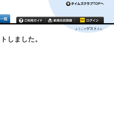
ゲスト
ようこそ
さん
ウトしました。