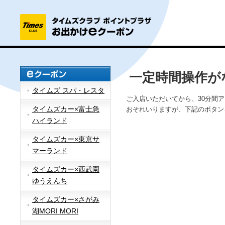
一定時間操作が
タイムズ スパ・レスタ
ご入店いただいてから、30分間
タイムズカー×富士急
おそれいりますが、下記のボタン
ハイランド
タイムズカー×東京サ
マーランド
タイムズカー×西武園
ゆうえんち
タイムズカー×さがみ
湖MORI MORI