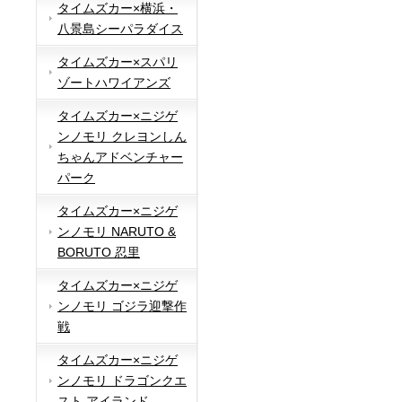
タイムズカー×横浜・
八景島シーパラダイス
タイムズカー×スパリ
ゾートハワイアンズ
タイムズカー×ニジゲ
ンノモリ クレヨンしん
ちゃんアドベンチャー
パーク
タイムズカー×ニジゲ
ンノモリ NARUTO &
BORUTO 忍里
タイムズカー×ニジゲ
ンノモリ ゴジラ迎撃作
戦
タイムズカー×ニジゲ
ンノモリ ドラゴンクエ
スト アイランド