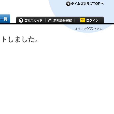
ゲスト
ようこそ
さん
ウトしました。