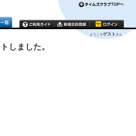
ゲスト
ようこそ
さん
ウトしました。