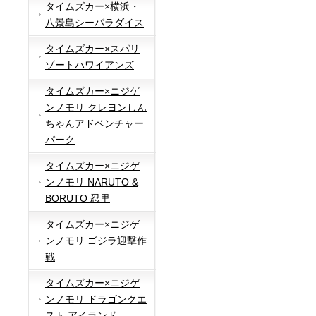
タイムズカー×横浜・
八景島シーパラダイス
タイムズカー×スパリ
ゾートハワイアンズ
タイムズカー×ニジゲ
ンノモリ クレヨンしん
ちゃんアドベンチャー
パーク
タイムズカー×ニジゲ
ンノモリ NARUTO &
BORUTO 忍里
タイムズカー×ニジゲ
ンノモリ ゴジラ迎撃作
戦
タイムズカー×ニジゲ
ンノモリ ドラゴンクエ
スト アイランド