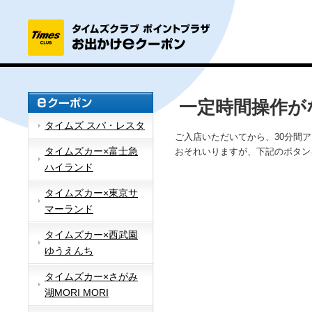
一定時間操作が
タイムズ スパ・レスタ
ご入店いただいてから、30分間
タイムズカー×富士急
おそれいりますが、下記のボタン
ハイランド
タイムズカー×東京サ
マーランド
タイムズカー×西武園
ゆうえんち
タイムズカー×さがみ
湖MORI MORI