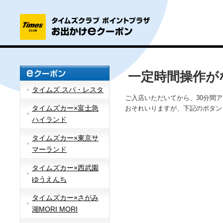
一定時間操作が
タイムズ スパ・レスタ
ご入店いただいてから、30分間
タイムズカー×富士急
おそれいりますが、下記のボタン
ハイランド
タイムズカー×東京サ
マーランド
タイムズカー×西武園
ゆうえんち
タイムズカー×さがみ
湖MORI MORI