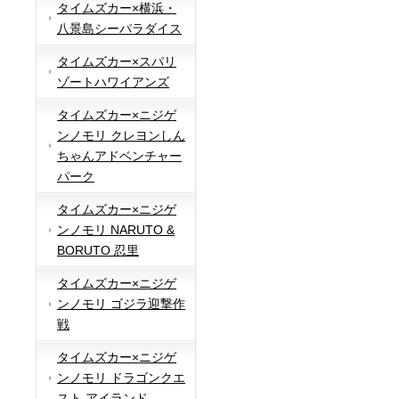
タイムズカー×横浜・
八景島シーパラダイス
タイムズカー×スパリ
ゾートハワイアンズ
タイムズカー×ニジゲ
ンノモリ クレヨンしん
ちゃんアドベンチャー
パーク
タイムズカー×ニジゲ
ンノモリ NARUTO &
BORUTO 忍里
タイムズカー×ニジゲ
ンノモリ ゴジラ迎撃作
戦
タイムズカー×ニジゲ
ンノモリ ドラゴンクエ
スト アイランド