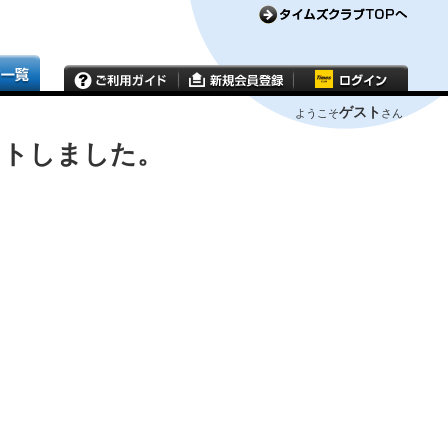
ゲスト
ようこそ
さん
ウトしました。