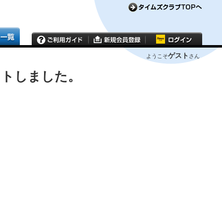
ゲスト
ようこそ
さん
ウトしました。