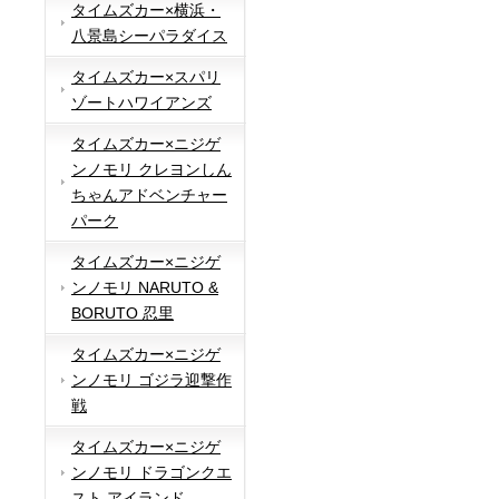
タイムズカー×横浜・
八景島シーパラダイス
タイムズカー×スパリ
ゾートハワイアンズ
タイムズカー×ニジゲ
ンノモリ クレヨンしん
ちゃんアドベンチャー
パーク
タイムズカー×ニジゲ
ンノモリ NARUTO &
BORUTO 忍里
タイムズカー×ニジゲ
ンノモリ ゴジラ迎撃作
戦
タイムズカー×ニジゲ
ンノモリ ドラゴンクエ
スト アイランド