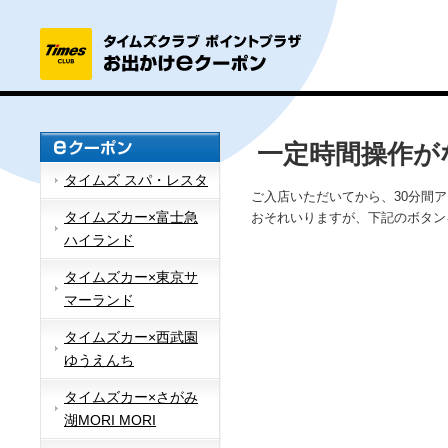
一定時間操作が
タイムズ スパ・レスタ
ご入店いただいてから、30分間
タイムズカー×富士急
おそれいりますが、下記のボタン
ハイランド
タイムズカー×東京サ
マーランド
タイムズカー×西武園
ゆうえんち
タイムズカー×さがみ
湖MORI MORI