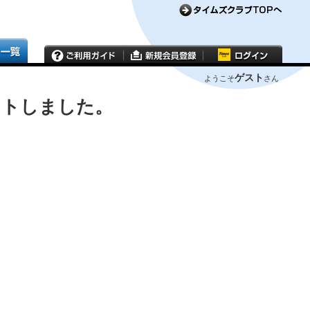
ゲスト
ようこそ
さん
ウトしました。