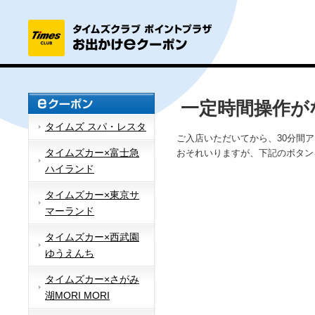
一定時間操作が
タイムズ スパ・レスタ
ご入店いただいてから、30分間
タイムズカー×富士急
おそれいりますが、下記のボタン
ハイランド
タイムズカー×東京サ
マーランド
タイムズカー×西武園
ゆうえんち
タイムズカー×さがみ
湖MORI MORI