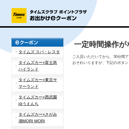
一定時間操作が
タイムズ スパ・レスタ
ご入店いただいてから、30分間
タイムズカー×富士急
おそれいりますが、下記のボタン
ハイランド
タイムズカー×東京サ
マーランド
タイムズカー×西武園
ゆうえんち
タイムズカー×さがみ
湖MORI MORI